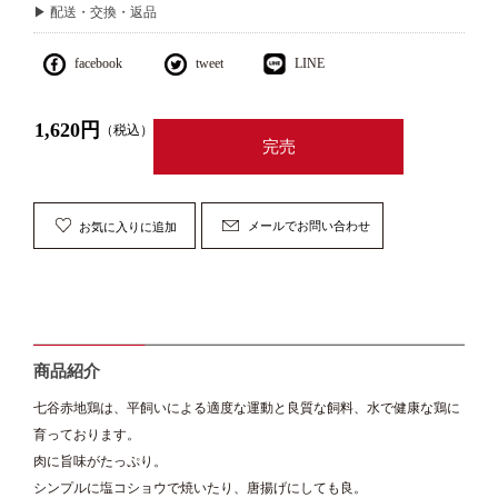
▶ 配送・交換・返品
facebook
tweet
LINE
1,620円
（税込）
完売
メールでお問い合わせ
商品紹介
七谷赤地鶏は、平飼いによる適度な運動と良質な飼料、水で健康な鶏に
育っております。
肉に旨味がたっぷり。
シンプルに塩コショウで焼いたり、唐揚げにしても良。