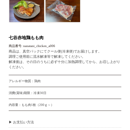
七谷赤地鶏もも肉
商品番号: nanatani_chicken_a006
商品は、真空パックにてクール便(冷凍便)でお届けします。
調理ご使用前に流水解凍等で解凍してください。
解凍後は、その日のうちに必ず十分に加熱調理してから、お召し上がり
ください。
アレルギー物質：鶏肉
消費(賞味)期限：冷凍30日
内容量：もも肉1枚（200ｇ～）
▶ お支払い方法