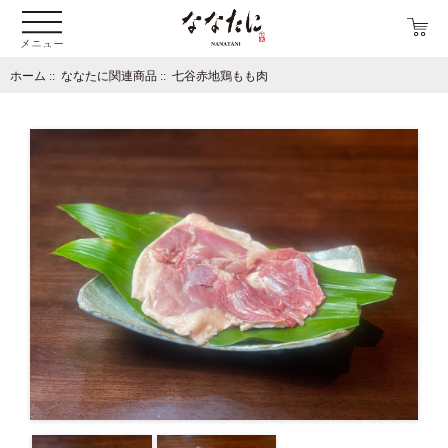
ホーム
::
ななたに関連商品
:: 七谷赤地鶏もも肉