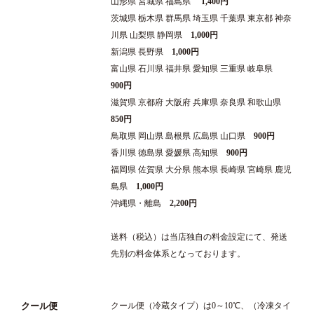
山形県 宮城県 福島県
1,400円
茨城県 栃木県 群馬県 埼玉県 千葉県 東京都 神奈
川県 山梨県 静岡県
1,000円
新潟県 長野県
1,000円
富山県 石川県 福井県 愛知県 三重県 岐阜県
900円
滋賀県 京都府 大阪府 兵庫県 奈良県 和歌山県
850円
鳥取県 岡山県 島根県 広島県 山口県
900円
香川県 徳島県 愛媛県 高知県
900円
福岡県 佐賀県 大分県 熊本県 長崎県 宮崎県 鹿児
島県
1,000円
沖縄県・離島
2,200円
送料（税込）は当店独自の料金設定にて、発送
先別の料金体系となっております。
クール便
クール便（冷蔵タイプ）は0～10℃、（冷凍タイ