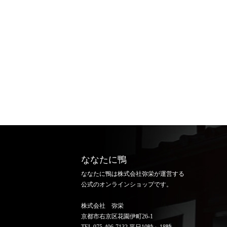
七谷赤地鶏もも肉
ななたに鴨
ななたに鴨は株式会社弥栄が運営する
公式のオンラインショップです。
株式会社 弥栄
京都市右京区花園伊町26-1
TEL.075-406-7132 平日10時～18時