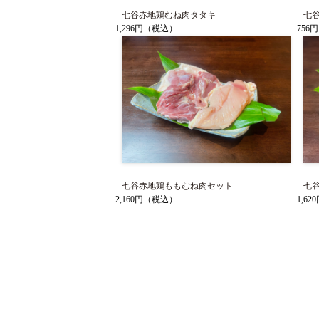
七谷赤地鶏むね肉タタキ
七
1,296円
（税込）
756円
七谷赤地鶏ももむね肉セット
七
2,160円
（税込）
1,62