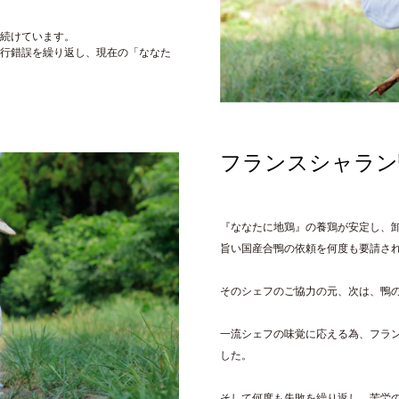
続けています。
行錯誤を繰り返し、現在の「ななた
フランスシャラン
『ななたに地鶏』の養鶏が安定し、
旨い国産合鴨の依頼を何度も要請さ
そのシェフのご協力の元、次は、鴨の飼育
一流シェフの味覚に応える為、フラ
した。
そして何度も失敗を繰り返し、苦労