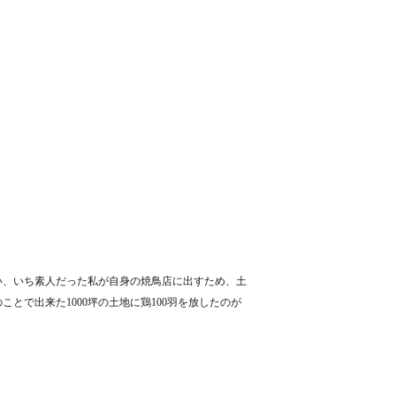
い、いち素人だった私が自身の焼鳥店に出すため、土
とで出来た1000坪の土地に鶏100羽を放したのが