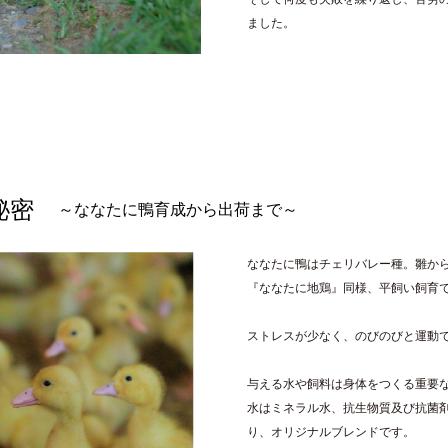
ました。
の秘密
～ななたに鴨育成から出荷まで～
ななたに鴨はチェリバレー種。雛か
『ななたに地鶏』同様、平飼い飼育で
ストレスが少なく、のびのびと運動
与える水や飼料は身体をつくる重要
水はミネラル水、抗生物質及び抗菌
り、オリジナルブレンドです。