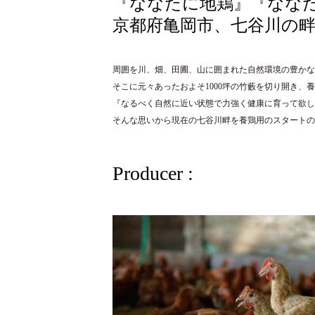
『ななたに地鶏』『なな
京都府亀岡市、七谷川の
周囲を川、畑、田圃、山に囲まれた自然環境の豊かな
そこに元々あったおよそ1000坪の竹藪を切り開き、
『なるべく自然に近い状態で力強く健康に育って欲し
そんな思いから現在の七谷川畔を養鶏用のスタートの
Producer :