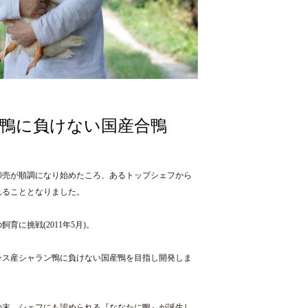
鴨に負けない国産合鴨
卸売が順調になり始めたころ、あるトップシェフから
れることとなりました。
に挑戦(2011年5月)。
ンス産シャラン鴨に負けない国産鴨を目指し開発しま
の末、シェフにも認められる『ななたに鴨』が誕生し