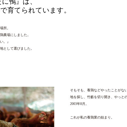
たに鴨』は、
畔で育てられています。
場所。
養鶏農場にしました。
い。』
地として選びました。
そもそも、養鶏などやったことがな
地を探し、竹藪を切り開き、やっとのこ
2003年8月。
これが私の養鶏業の始まり。