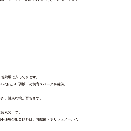
ら養鶏場に入ってきます。
1㎡あたり5羽以下の飼育スペースを確保。
でき、健康な鴨が育ちます。
な要素の一つ。
剤不使用の配合飼料は、乳酸菌・ポリフェノール入