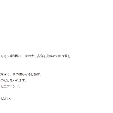
よりも２週間早く、身の太り具合を見極めて約８週を
滋味深く、身の柔らかさは抜群。
るのだと思われます。
なたにブランド。
ください。