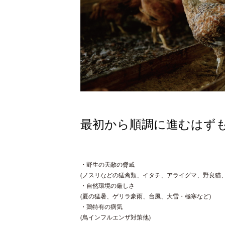
最初から順調に進むはず
・野生の天敵の脅威
(ノスリなどの猛禽類、イタチ、アライグマ、野良猫、
・自然環境の厳しさ
(夏の猛暑、ゲリラ豪雨、台風、大雪・極寒など)
・鶏特有の病気
(鳥インフルエンザ対策他)