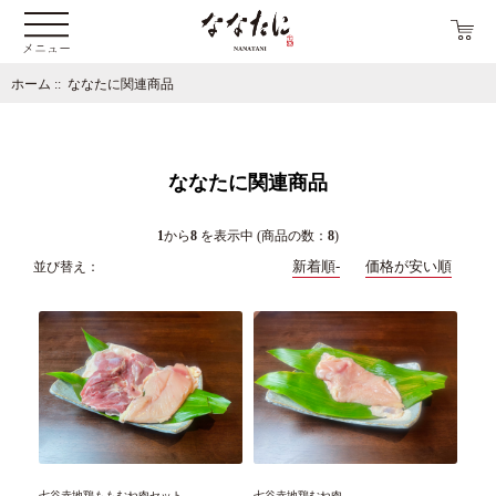
ホーム
:: ななたに関連商品
ななたに関連商品
1
から
8
を表示中 (商品の数：
8
)
新着順-
価格が安い順
並び替え：
七谷赤地鶏ももむね肉セット
七谷赤地鶏むね肉