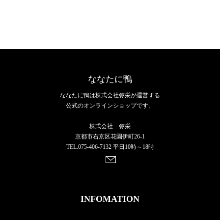
ななたに鴨
ななたに鴨は株式会社弥栄が運営する
公式のオンラインショップです。
株式会社 弥栄
京都市右京区花園伊町26-1
TEL.075-406-7132 平日10時～18時
INFOMATION