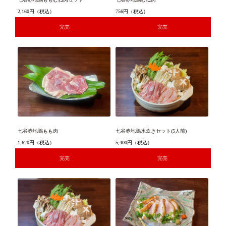
2,160円
（税込）
756円
（税込）
完売
完売
七谷赤地鶏もも肉
七谷赤地鶏水炊きセット(5人前)
1,620円
（税込）
5,400円
（税込）
完売
完売