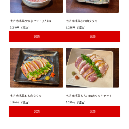
七谷赤地鶏水炊きセット(3人前)
七谷赤地鶏むね肉タタキ
3,240円
（税込）
1,296円
（税込）
完売
完売
七谷赤地鶏もも肉タタキ
七谷赤地鶏ももむね肉タタキセット
1,944円
（税込）
3,240円
（税込）
完売
完売