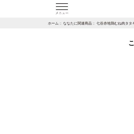
ホーム
::
ななたに関連商品
::
七谷赤地鶏むね肉タタ